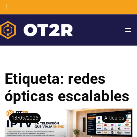
Etiqueta:
redes
ópticas escalables
18
/
05
/
2026
Artículos