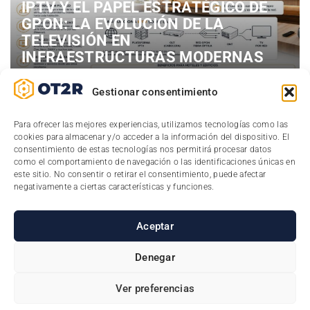
IPTV Y EL PAPEL ESTRATÉGICO DE
GPON: LA EVOLUCIÓN DE LA
TELEVISIÓN EN
INFRAESTRUCTURAS MODERNAS
18/05/2026
Gestionar consentimiento
En OT2R sabemos muy bien que la forma de
Para ofrecer las mejores experiencias, utilizamos tecnologías como las
distribuir la televisión en hoteles, hospitales,
cookies para almacenar y/o acceder a la información del dispositivo. El
consentimiento de estas tecnologías nos permitirá procesar datos
residencias y grandes edificios ha cambiado
como el comportamiento de navegación o las identificaciones únicas en
radicalmente en los últimos años. Lo que funcionó
este sitio. No consentir o retirar el consentimiento, puede afectar
negativamente a ciertas características y funciones.
mediante
…
Aceptar
Leer más
Denegar
Ver preferencias