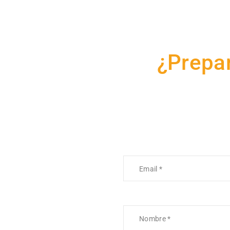
¿Prepar
¿Buscas un acompañami