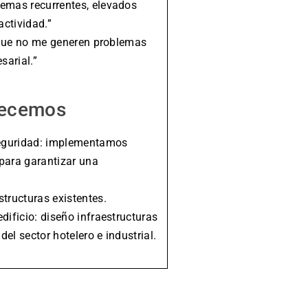
lemas recurrentes, elevados
ctividad.”
y que no me generen problemas
sarial.”
recemos
 seguridad: implementamos
para garantizar una
tructuras existentes.
dificio: diseño infraestructuras
el sector hotelero e industrial.