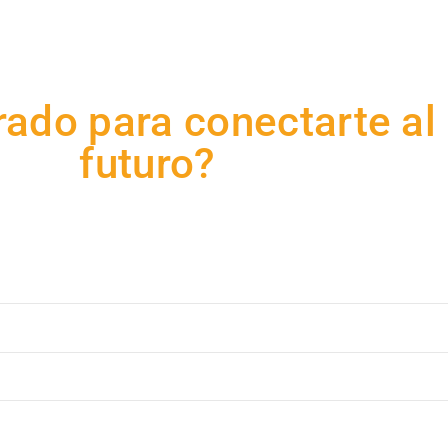
ado para conectarte al
futuro?
ento a medida que te ayude a optimizar la infraestructura 
telecomunicaciones de tu edificio?