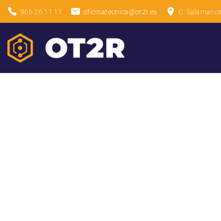
966 26 11 11
oficinatecnica@ot2r.es
C. Salamanca,