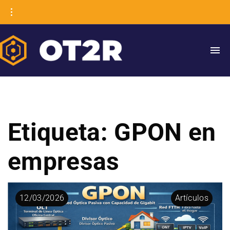
Etiqueta:
GPON en
empresas
12
/
03
/
2026
Artículos